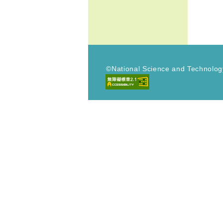
獻
獎
入
口
網
©National Science and Technol