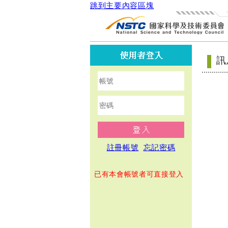
跳到主要內容區塊
NSTC
國
家
科
使
學
用
訊
及
者
技
登
術
入
委
員
會
登
行
入
政
註冊帳號
忘記密碼
院
傑
已有本會帳號者可直接登入
出
科
技
貢